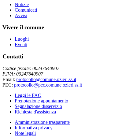
Notizie
Comunicati
Avvisi
Vivere il comune
Luoghi
Eventi
Contatti
Codice fiscale: 00247640907
P.IVA: 00247640907
Email:
protocollo@comune.ozieri.ss.it
PEC:
protocollo@pec.comune.ozieri.ss.it
Leggi le FAQ
Prenotazione appuntamento
Segnalazione disservizio
Richiesta d'assistenza
Amministrazione trasparente
Informativa privacy
Note legali