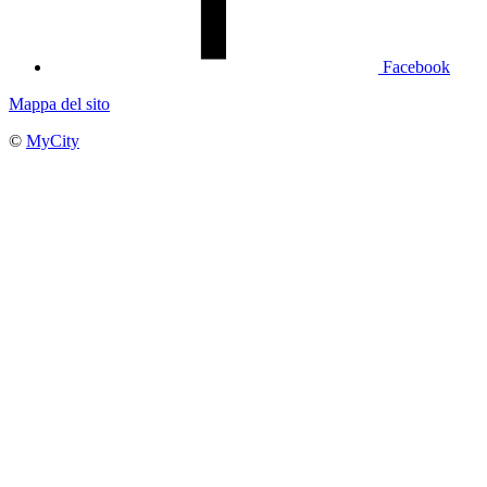
Facebook
Mappa del sito
©
MyCity