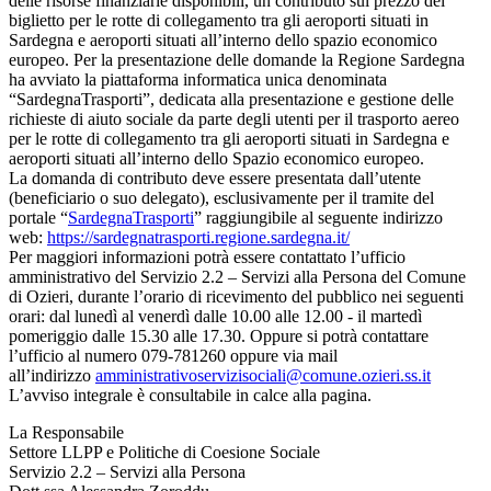
delle risorse finanziarie disponibili, un contributo sul prezzo del
biglietto per le rotte di collegamento tra gli aeroporti situati in
Sardegna e aeroporti situati all’interno dello spazio economico
europeo. Per la presentazione delle domande la Regione Sardegna
ha avviato la piattaforma informatica unica denominata
“SardegnaTrasporti”, dedicata alla presentazione e gestione delle
richieste di aiuto sociale da parte degli utenti per il trasporto aereo
per le rotte di collegamento tra gli aeroporti situati in Sardegna e
aeroporti situati all’interno dello Spazio economico europeo.
La domanda di contributo deve essere presentata dall’utente
(beneficiario o suo delegato), esclusivamente per il tramite del
portale “
SardegnaTrasporti
” raggiungibile al seguente indirizzo
web:
https://sardegnatrasporti.regione.sardegna.it/
Per maggiori informazioni potrà essere contattato l’ufficio
amministrativo del Servizio 2.2 – Servizi alla Persona del Comune
di Ozieri, durante l’orario di ricevimento del pubblico nei seguenti
orari: dal lunedì al venerdì dalle 10.00 alle 12.00 - il martedì
pomeriggio dalle 15.30 alle 17.30. Oppure si potrà contattare
l’ufficio al numero 079-781260 oppure via mail
all’indirizzo
amministrativoservizisociali@comune.ozieri.ss.it
L’avviso integrale è consultabile in calce alla pagina.
La Responsabile
Settore LLPP e Politiche di Coesione Sociale
Servizio 2.2 – Servizi alla Persona