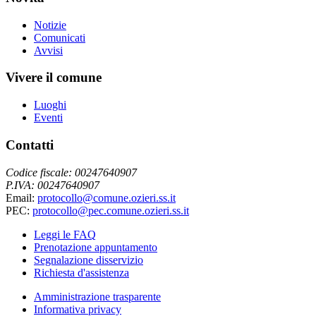
Notizie
Comunicati
Avvisi
Vivere il comune
Luoghi
Eventi
Contatti
Codice fiscale: 00247640907
P.IVA: 00247640907
Email:
protocollo@comune.ozieri.ss.it
PEC:
protocollo@pec.comune.ozieri.ss.it
Leggi le FAQ
Prenotazione appuntamento
Segnalazione disservizio
Richiesta d'assistenza
Amministrazione trasparente
Informativa privacy