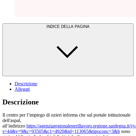
INDICE DELLA PAGINA
Descrizione
Allegati
Descrizione
Il centro per l’impiego di ozieri informa che sul portale istituzionale
dell'aspal,
all’indirizzo
https://agenziaregionaleperillavoro.regione.sardegna.it/j/
s=44&v=9&c=93505&c1=4920&id=113065&tipoconc=3&b
sono