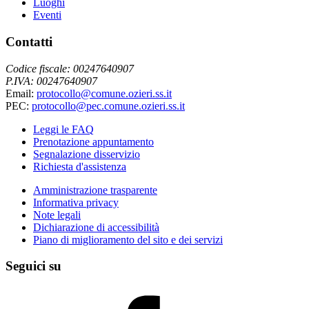
Luoghi
Eventi
Contatti
Codice fiscale: 00247640907
P.IVA: 00247640907
Email:
protocollo@comune.ozieri.ss.it
PEC:
protocollo@pec.comune.ozieri.ss.it
Leggi le FAQ
Prenotazione appuntamento
Segnalazione disservizio
Richiesta d'assistenza
Amministrazione trasparente
Informativa privacy
Note legali
Dichiarazione di accessibilità
Piano di miglioramento del sito e dei servizi
Seguici su