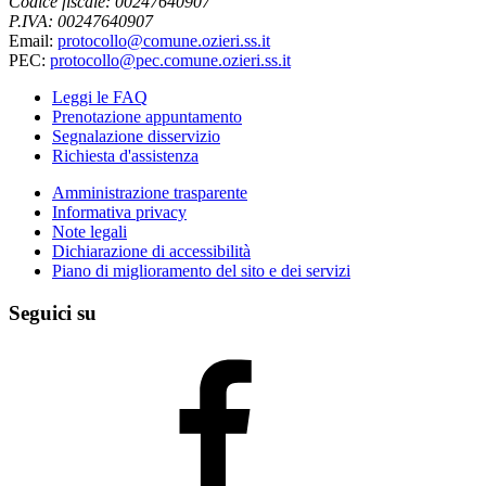
Codice fiscale: 00247640907
P.IVA: 00247640907
Email:
protocollo@comune.ozieri.ss.it
PEC:
protocollo@pec.comune.ozieri.ss.it
Leggi le FAQ
Prenotazione appuntamento
Segnalazione disservizio
Richiesta d'assistenza
Amministrazione trasparente
Informativa privacy
Note legali
Dichiarazione di accessibilità
Piano di miglioramento del sito e dei servizi
Seguici su